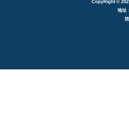
CopyRight © 20
地址：